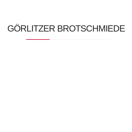
Maßnahme
mitfinanziert
naschallee
Nelken
Ofen
organisch
pflanzen
roggenvollkorn
schlemmen
schlendern
selbstbacken
GÖRLITZER BROTSCHMIEDE
selbstgemachtes
sinne
Stand
Steuermittel
Sächsischen Landtag
unternehmen
urbrot
urkraft
Zauber
Zimt
zwiebelkuchen
Weihnachtsbäckerei