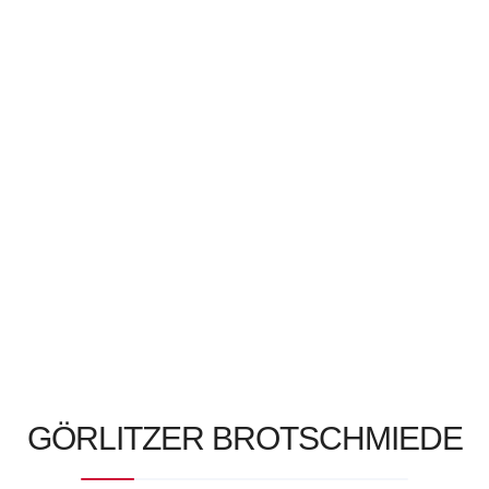
...
Altstadtfest: Unzählige Highlights, neben
Konzerten,...
Read more
 uns
GÖRLITZER BROTSCHMIEDE