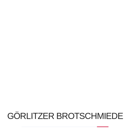
Duft
Europäischen Union
frisch
garten
Görlitz
haptisch
haus
hof
holzofen
kaffee
Kofinanziert
Markt
Markttreiben
Maßnahme
mitfinanziert
naschallee
Nelken
Ofen
organisch
pflanzen
roggenvollkorn
schlemmen
schlendern
selbstbacken
selbstgemachtes
sinne
Stand
Steuermittel
Sächsischen Landtag
unternehmen
urbrot
urkraft
Zauber
Zimt
zwiebelkuchen
GÖRLITZER BROTSCHMIEDE