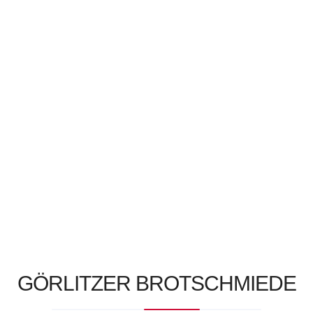
Weihnachtsbäckerei
Brot-Selbst-Back-Kurse
Kontakt
DE-ÖKO-006
GÖRLITZER BROTSCHMIEDE