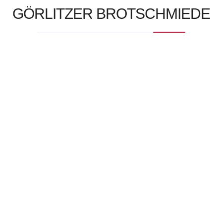
GÖRLITZER BROTSCHMIEDE
DE-ÖKO-006
Wir sind da
Langenstrasse 32
02826 Görlitz
Geöffnet:
Mo-Fr von 6:30 – 12:30 Uhr
Lust auf Brotschmieden