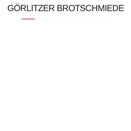
GÖRLITZER BROTSCHMIEDE
DE-ÖKO-006
Wir sind da
Langenstrasse 32
02826 Görlitz
Geöffnet:
Mo-Fr von 6:30 – 12:30 Uhr
Lust auf Brotschmieden